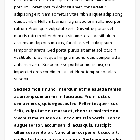
pretium. Lorem ipsum dolor sit amet, consectetur
adipiscing elit. Nam ac metus vitae nibh aliquet adipiscing
quis at nibh. Nullam lacinia magna sed enim ullamcorper
rutrum. Proin quis vulputate est. Duis vitae purus vel
mauris rutrum bibendum eu sit amet erat. Vestibulum
accumsan dapibus mauris, faucibus vehicula ipsum
tempor pharetra. Sed porta, purus sit amet sollicitudin
vestibulum, leo neque fringilla mauris, quis semper odio
ante non arcu. Suspendisse porttitor mollis nisi, eu
imperdiet eros condimentum at. Nunc tempor sodales
suscipit.
Sed sed mollis nunc. Interdum et malesuada fames
ac ante ipsum primis in faucibus. Proin luctus
semper eros, quis egestas leo. Pellentesque risus
felis, vulputate eu massa et, rhoncus molestie dui.
Vivamus malesuada dui nec cursus lobortis. Donec
augue tortor, accumsan id lacus quis, suscipit
ullamcorper dolor. Nunc ullamcorper elit suscipit,
mollis tortor in, pharetra purus. Sed dapibus dolor