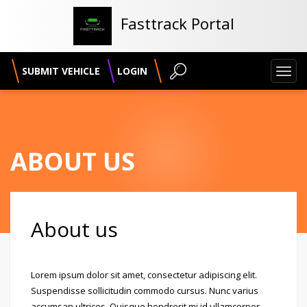
Fasttrack Portal
SUBMIT VEHICLE
LOGIN
Toggl
navig
ABOUT US
About us
Lorem ipsum dolor sit amet, consectetur adipiscing elit.
Suspendisse sollicitudin commodo cursus. Nunc varius
accumsan ultrices. Quisque hendrerit mi id ullamcorper