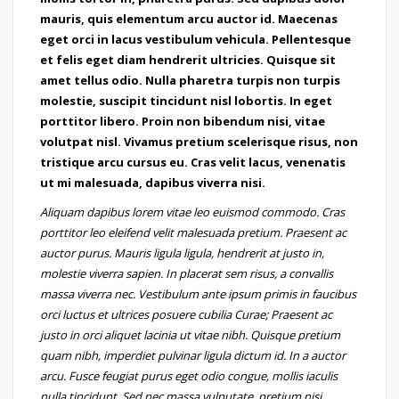
mauris, quis elementum arcu auctor id. Maecenas
eget orci in lacus vestibulum vehicula. Pellentesque
et felis eget diam hendrerit ultricies. Quisque sit
amet tellus odio. Nulla pharetra turpis non turpis
molestie, suscipit tincidunt nisl lobortis. In eget
porttitor libero. Proin non bibendum nisi, vitae
volutpat nisl. Vivamus pretium scelerisque risus, non
tristique arcu cursus eu. Cras velit lacus, venenatis
ut mi malesuada, dapibus viverra nisi.
Aliquam dapibus lorem vitae leo euismod commodo. Cras
porttitor leo eleifend velit malesuada pretium. Praesent ac
auctor purus. Mauris ligula ligula, hendrerit at justo in,
molestie viverra sapien. In placerat sem risus, a convallis
massa viverra nec. Vestibulum ante ipsum primis in faucibus
orci luctus et ultrices posuere cubilia Curae; Praesent ac
justo in orci aliquet lacinia ut vitae nibh. Quisque pretium
quam nibh, imperdiet pulvinar ligula dictum id. In a auctor
arcu. Fusce feugiat purus eget odio congue, mollis iaculis
nulla tincidunt. Sed nec massa vulputate, pretium nisi